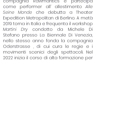
compagnia Rawmantics e partecipa
come performer all’ allestimento
Alle
Seine Monde
che debutta a Theater
Expedition Metropolitan di Berlino. A metà
2019 torna in Italia e frequenta il workshop
Martini Dry
condotto da Michele Di
Stefano presso La Biennale Di Venezia,
nello stesso anno fonda la compagnia
Oderstrasse , di cui cura le regie e i
movimenti scenici degli spettacoli. Nel
2022 inizia il corso di alta formazione per
la direzione di scena presso il Teatro alla
Scala di Milano.
Il suo metodo di lavoro parte
dall'applicare le tecniche del Mime
Corporel Dramatique di Etienne Decroux
e ,attraverso queste ,studia il corpo
dell'attore come mezzo di
comunicazione espressiva.
compagniaoderstrasse@gmail.com