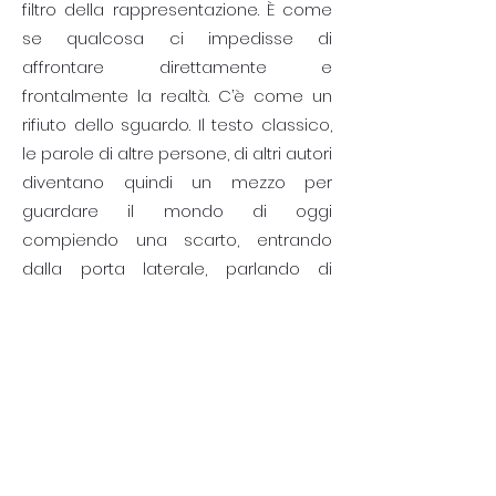
filtro della rappresentazione. È come
se qualcosa ci impedisse di
affrontare direttamente e
frontalmente la realtà. C’è come un
rifiuto dello sguardo. Il testo classico,
le parole di altre persone, di altri autori
diventano quindi un mezzo per
guardare il mondo di oggi
compiendo una scarto, entrando
dalla porta laterale, parlando di
qualcosa che ci riguarda, senza
parlare di qualcosa che ci riguarda.
Abbiamo la sensazione che l’uomo,
per confrontarsi con i lati oscuri
dell’esistenza, abbia bisogno di
indossare una maschera, un altro da
sé, un filtro appunto.