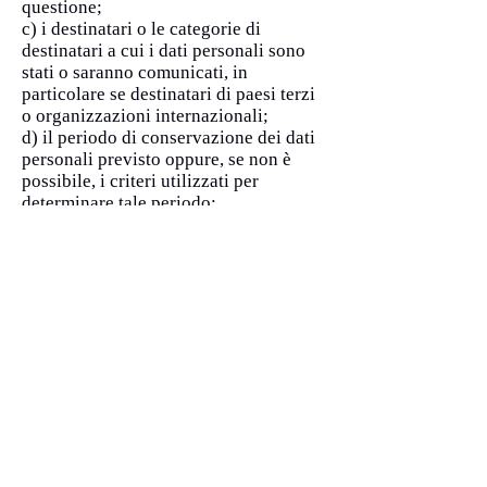
questione;
c) i destinatari o le categorie di
destinatari a cui i dati personali sono
stati o saranno comunicati, in
particolare se destinatari di paesi terzi
o organizzazioni internazionali;
d) il periodo di conservazione dei dati
personali previsto oppure, se non è
possibile, i criteri utilizzati per
determinare tale periodo;
e) l'esistenza del diritto dell'interessato
di chiedere al titolare del trattamento la
rettifica o la cancellazione dei dati
personali o la limitazione del
trattamento dei dati personali che lo
riguardano o di opporsi al loro
trattamento;
f) il diritto di proporre reclamo a
un'autorità di controllo;
h) l'esistenza di un processo
decisionale automatizzato, compresa la
profilazione e, almeno in tali casi,
informazioni significative sulla logica